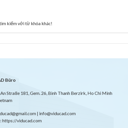
g tìm kiếm với từ khóa khác!
D Büro
An Straße 181, Gem. 26, Binh Thanh Berzirk, Ho Chi Minh
ietnam
viducad@gmail.com | info@viducad.com
 https://viducad.com