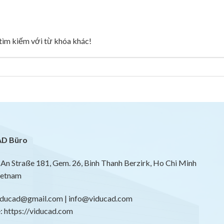
g tìm kiếm với từ khóa khác!
D Büro
An Straße 181, Gem. 26, Binh Thanh Berzirk, Ho Chi Minh
ietnam
viducad@gmail.com | info@viducad.com
 https://viducad.com