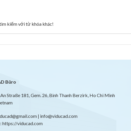
g tìm kiếm với từ khóa khác!
D Büro
An Straße 181, Gem. 26, Binh Thanh Berzirk, Ho Chi Minh
ietnam
viducad@gmail.com | info@viducad.com
 https://viducad.com