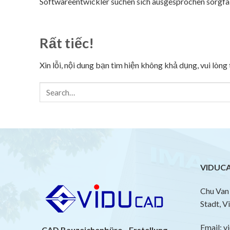
Softwareentwickler suchen sich ausgesprochen sorgfält
Rất tiếc!
Xin lỗi, nội dung bạn tìm hiện không khả dụng, vui lòn
VIDUCA
Chu Van 
Stadt, V
Email: 
CAD Bauzeichenbüro - Erstellung