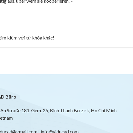
ig aus, über wem sie kooperieren. –
g tìm kiếm với từ khóa khác!
D Büro
An Straße 181, Gem. 26, Binh Thanh Berzirk, Ho Chi Minh
ietnam
viducad@gmail.com | info@viducad.com