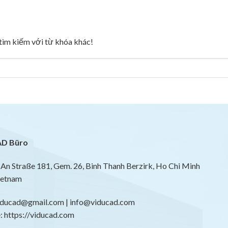
g tìm kiếm với từ khóa khác!
D Büro
An Straße 181, Gem. 26, Binh Thanh Berzirk, Ho Chi Minh
ietnam
viducad@gmail.com | info@viducad.com
 https://viducad.com