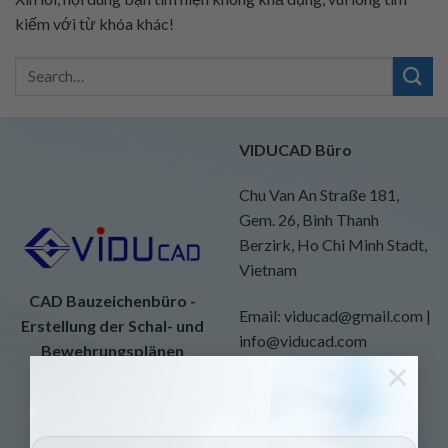
kiếm với từ khóa khác!
VIDUCAD Büro
Chu Van An Straße 181,
Gem. 26, Binh Thanh
Berzirk, Ho Chi Minh Stadt,
Vietnam
CAD Bauzeichenbüro -
Email: viducad@gmail.com |
Erstellung der Schal- und
info@viducad.com
Bewehrungsplänen
×
Website:
https://viducad.com