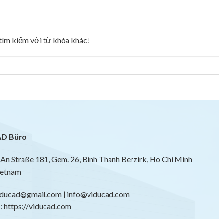
g tìm kiếm với từ khóa khác!
D Büro
An Straße 181, Gem. 26, Binh Thanh Berzirk, Ho Chi Minh
ietnam
viducad@gmail.com | info@viducad.com
 https://viducad.com