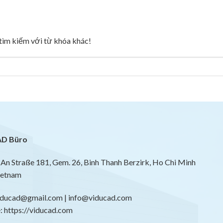
g tìm kiếm với từ khóa khác!
D Büro
An Straße 181, Gem. 26, Binh Thanh Berzirk, Ho Chi Minh
ietnam
viducad@gmail.com | info@viducad.com
 https://viducad.com