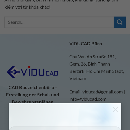
kiếm với từ khóa khác!
VIDUCAD Büro
Chu Van An Straße 181,
Gem. 26, Binh Thanh
Berzirk, Ho Chi Minh Stadt,
Vietnam
CAD Bauzeichenbüro -
Email: viducad@gmail.com |
Erstellung der Schal- und
info@viducad.com
Bewehrungsplänen
×
Website:
https://viducad.com