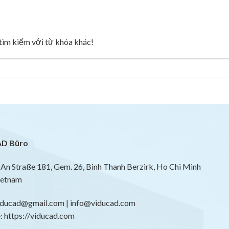
g tìm kiếm với từ khóa khác!
D Büro
An Straße 181, Gem. 26, Binh Thanh Berzirk, Ho Chi Minh
ietnam
viducad@gmail.com | info@viducad.com
 https://viducad.com