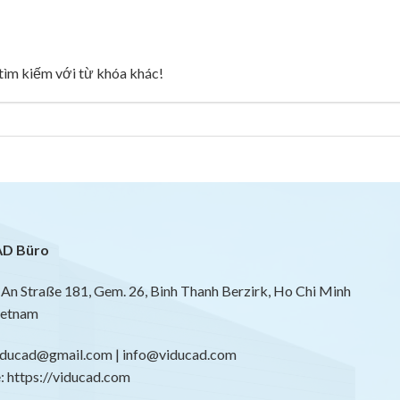
g tìm kiếm với từ khóa khác!
D Büro
An Straße 181, Gem. 26, Binh Thanh Berzirk, Ho Chi Minh
ietnam
viducad@gmail.com | info@viducad.com
 https://viducad.com