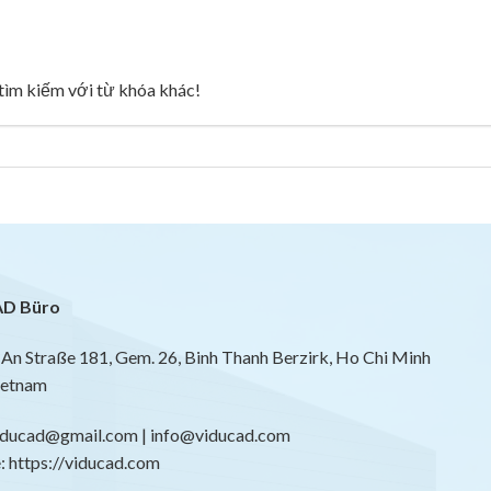
g tìm kiếm với từ khóa khác!
D Büro
An Straße 181, Gem. 26, Binh Thanh Berzirk, Ho Chi Minh
ietnam
viducad@gmail.com | info@viducad.com
 https://viducad.com