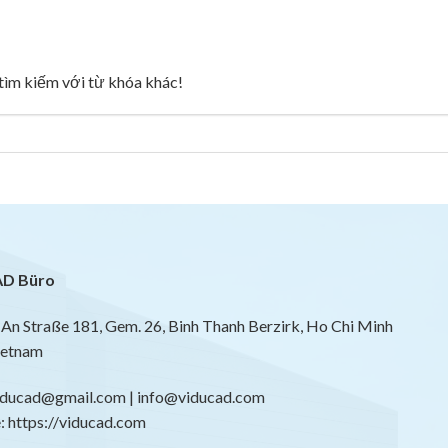
g tìm kiếm với từ khóa khác!
D Büro
An Straße 181, Gem. 26, Binh Thanh Berzirk, Ho Chi Minh
ietnam
viducad@gmail.com | info@viducad.com
 https://viducad.com