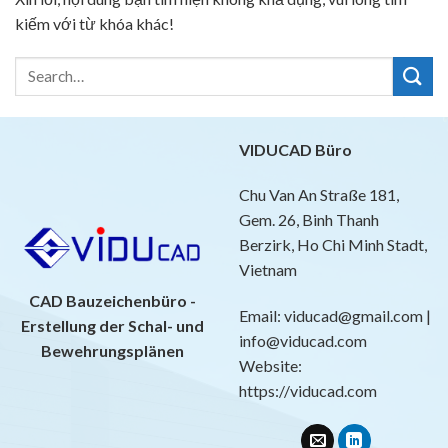
kiếm với từ khóa khác!
VIDUCAD Büro
Chu Van An Straße 181,
Gem. 26, Binh Thanh
Berzirk, Ho Chi Minh Stadt,
Vietnam
CAD Bauzeichenbüro -
Email: viducad@gmail.com |
Erstellung der Schal- und
info@viducad.com
Bewehrungsplänen
Website:
https://viducad.com