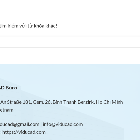
g tìm kiếm với từ khóa khác!
D Büro
An Straße 181, Gem. 26, Binh Thanh Berzirk, Ho Chi Minh
ietnam
viducad@gmail.com | info@viducad.com
 https://viducad.com