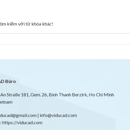
g tìm kiếm với từ khóa khác!
D Büro
An Straße 181, Gem. 26, Binh Thanh Berzirk, Ho Chi Minh
ietnam
viducad@gmail.com | info@viducad.com
 https://viducad.com