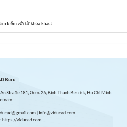
g tìm kiếm với từ khóa khác!
D Büro
An Straße 181, Gem. 26, Binh Thanh Berzirk, Ho Chi Minh
ietnam
viducad@gmail.com | info@viducad.com
 https://viducad.com