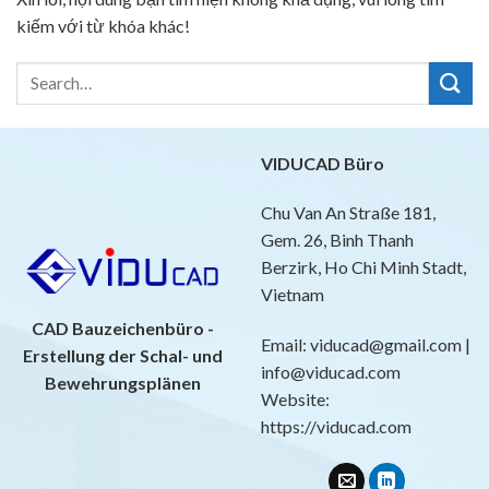
kiếm với từ khóa khác!
VIDUCAD Büro
Chu Van An Straße 181,
Gem. 26, Binh Thanh
Berzirk, Ho Chi Minh Stadt,
Vietnam
CAD Bauzeichenbüro -
Email: viducad@gmail.com |
Erstellung der Schal- und
info@viducad.com
Bewehrungsplänen
Website:
https://viducad.com