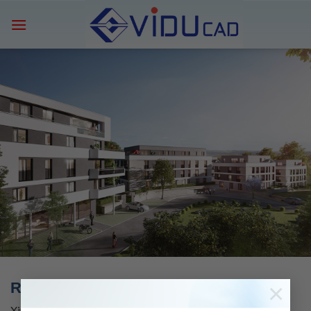
Skip
to
content
×
RẤT TIẾC!
Xin lỗi, nội dung bạn tìm hiện không khả dụng, vui lòng tìm