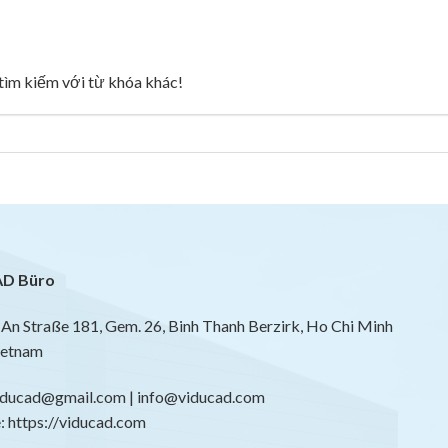
g tìm kiếm với từ khóa khác!
D Büro
An Straße 181, Gem. 26, Binh Thanh Berzirk, Ho Chi Minh
ietnam
viducad@gmail.com | info@viducad.com
 https://viducad.com