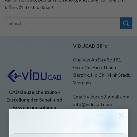
kiếm với từ khóa khác!
VIDUCAD Büro
Chu Van An Straße 181,
Gem. 26, Binh Thanh
Berzirk, Ho Chi Minh Stadt,
Vietnam
CAD Bauzeichenbüro -
Email: viducad@gmail.com |
Erstellung der Schal- und
info@viducad.com
Bewehrungsplänen
×
Website:
https://viducad.com