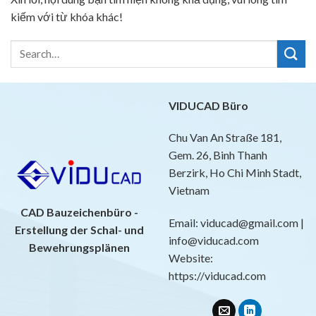
kiếm với từ khóa khác!
VIDUCAD Büro
Chu Van An Straße 181,
Gem. 26, Binh Thanh
Berzirk, Ho Chi Minh Stadt,
Vietnam
CAD Bauzeichenbüro -
Email: viducad@gmail.com |
Erstellung der Schal- und
info@viducad.com
Bewehrungsplänen
Website:
https://viducad.com