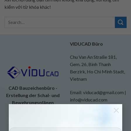
kiếm với từ khóa khác!
VIDUCAD Büro
Chu Van An Straße 181,
Gem. 26, Binh Thanh
Berzirk, Ho Chi Minh Stadt,
Vietnam
CAD Bauzeichenbüro -
Email: viducad@gmail.com |
Erstellung der Schal- und
info@viducad.com
Bewehrungsplänen
×
Website:
https://viducad.com