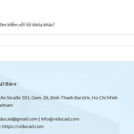
g tìm kiếm với từ khóa khác!
D Büro
An Straße 181, Gem. 26, Binh Thanh Berzirk, Ho Chi Minh
ietnam
viducad@gmail.com | info@viducad.com
 https://viducad.com