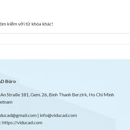
g tìm kiếm với từ khóa khác!
D Büro
An Straße 181, Gem. 26, Binh Thanh Berzirk, Ho Chi Minh
ietnam
viducad@gmail.com | info@viducad.com
 https://viducad.com