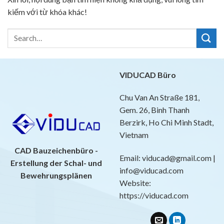
kiếm với từ khóa khác!
VIDUCAD Büro
Chu Van An Straße 181,
Gem. 26, Binh Thanh
Berzirk, Ho Chi Minh Stadt,
Vietnam
CAD Bauzeichenbüro -
Email: viducad@gmail.com |
Erstellung der Schal- und
info@viducad.com
Bewehrungsplänen
Website:
https://viducad.com