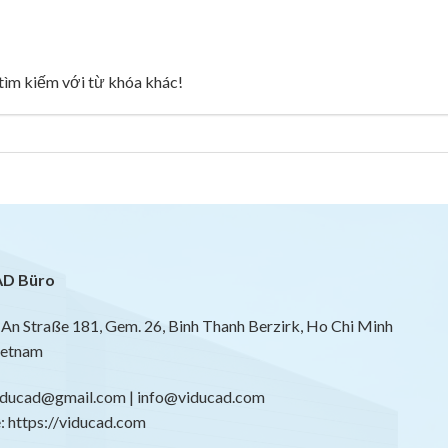
g tìm kiếm với từ khóa khác!
D Büro
An Straße 181, Gem. 26, Binh Thanh Berzirk, Ho Chi Minh
ietnam
viducad@gmail.com | info@viducad.com
 https://viducad.com