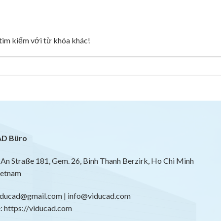
g tìm kiếm với từ khóa khác!
D Büro
An Straße 181, Gem. 26, Binh Thanh Berzirk, Ho Chi Minh
ietnam
viducad@gmail.com | info@viducad.com
 https://viducad.com