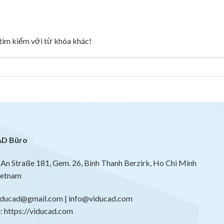
g tìm kiếm với từ khóa khác!
D Büro
An Straße 181, Gem. 26, Binh Thanh Berzirk, Ho Chi Minh
ietnam
viducad@gmail.com | info@viducad.com
 https://viducad.com