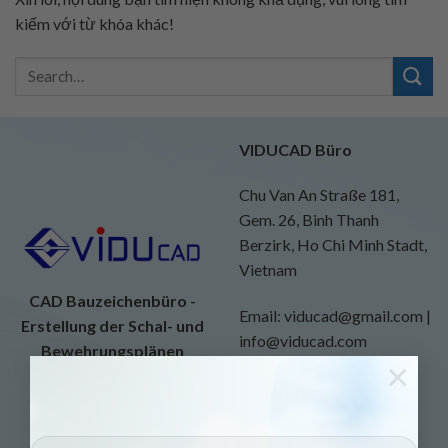
kiếm với từ khóa khác!
VIDUCAD Büro
Chu Van An Straße 181,
Gem. 26, Binh Thanh
Berzirk, Ho Chi Minh Stadt,
Vietnam
CAD Bauzeichenbüro -
Email: viducad@gmail.com |
Erstellung der Schal- und
info@viducad.com
Bewehrungsplänen
×
Website:
https://viducad.com