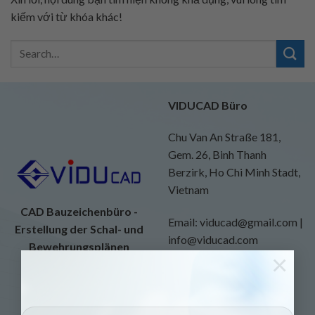
kiếm với từ khóa khác!
VIDUCAD Büro
Chu Van An Straße 181,
Gem. 26, Binh Thanh
Berzirk, Ho Chi Minh Stadt,
Vietnam
CAD Bauzeichenbüro -
Email: viducad@gmail.com |
Erstellung der Schal- und
info@viducad.com
Bewehrungsplänen
×
Website:
https://viducad.com