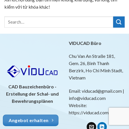
kiếm với từ khóa khác!
VIDUCAD Büro
Chu Van An Straße 181,
Gem. 26, Binh Thanh
Berzirk, Ho Chi Minh Stadt,
Vietnam
CAD Bauzeichenbüro -
Email: viducad@gmail.com |
Erstellung der Schal- und
info@viducad.com
Bewehrungsplänen
Website:
https://viducad.com
Angebot erhalten